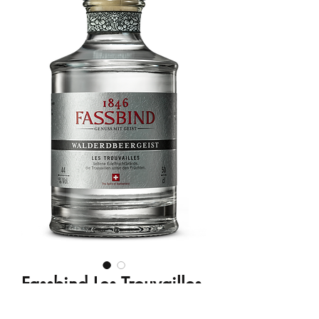
Fassbind Les Trouvailles
Walderdbeergeist